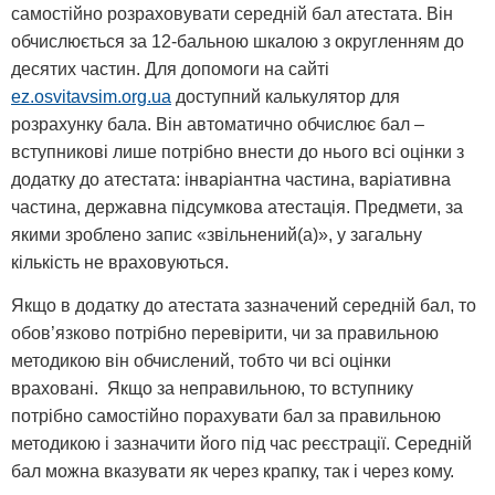
самостійно розраховувати середній бал атестата. Він
обчислюється за 12-бальною шкалою з округленням до
десятих частин. Для допомоги на сайті
ez.osvitavsim.org.ua
доступний калькулятор для
розрахунку бала. Він автоматично обчислює бал –
вступникові лише потрібно внести до нього всі оцінки з
додатку до атестата: інваріантна частина, варіативна
частина, державна підсумкова атестація. Предмети, за
якими зроблено запис «звільнений(а)», у загальну
кількість не враховуються.
Якщо в додатку до атестата зазначений середній бал, то
обов’язково потрібно перевірити, чи за правильною
методикою він обчислений, тобто чи всі оцінки
враховані. Якщо за неправильною, то вступнику
потрібно самостійно порахувати бал за правильною
методикою і зазначити його під час реєстрації. Середній
бал можна вказувати як через крапку, так і через кому.