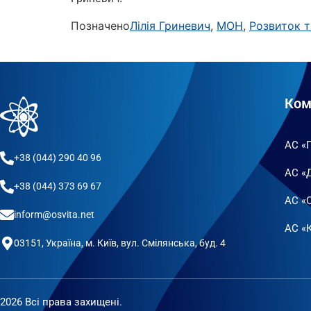
Позначено
Лілія Гриневич
,
МОН
,
Розвиток т
Ком
АС «
+38 (044) 290 40 96
АС «
+38 (044) 373 69 67
АС «
inform@osvita.net
АС «К
03151, Україна, м. Київ, вул. Смілянська, буд. 4
2026 Всі права захищені.