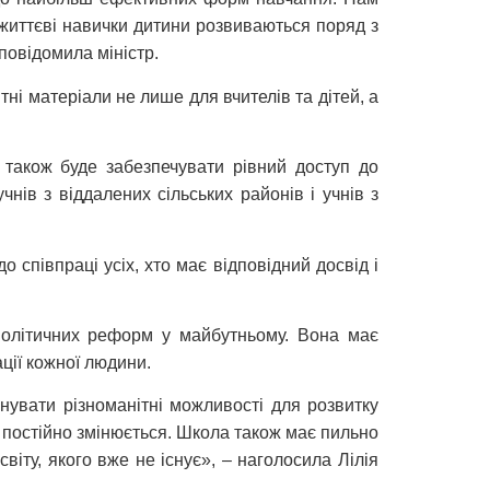
 життєві навички дитини розвиваються поряд з
повідомила міністр.
ні матеріали не лише для вчителів та дітей, а
також буде забезпечувати рівний доступ до
чнів з віддалених сільських районів і учнів з
о співпраці усіх, хто має відповідний досвід і
політичних реформ у майбутньому. Вона має
ації кожної людини.
нувати різноманітні можливості для розвитку
що постійно змінюється. Школа також має пильно
віту, якого вже не існує», – наголосила Лілія