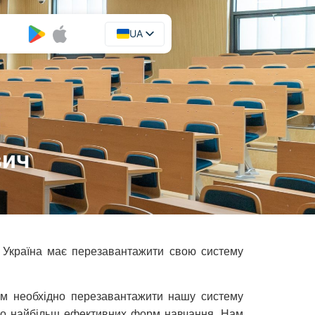
UA
EN
вич
, Україна має перезавантажити свою систему
Нам необхідно перезавантажити нашу систему
ий до найбільш ефективних форм навчання. Нам