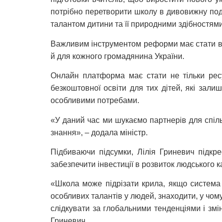
потрібно перетворити школу в дивовижну подо
талантом дитини та її природними здібностями
Важливим інструментом реформи має стати відк
й для кожного громадянина України.
Онлайн платформа має стати не тільки рес
безкоштовної освіти для тих дітей, які залиш
особливими потребами.
«У даний час ми шукаємо партнерів для спільно
знання», – додала міністр.
Підбиваючи підсумки, Лілія Гриневич підк
забезпечити інвестиції в розвиток людського к
«Школа може підрізати крила, якщо система 
особливих талантів у людей, знаходити, у чому
слідкувати за глобальними тенденціями і змін
Гриневич.