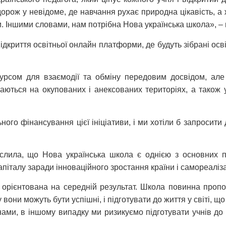
рож у невідоме, де навчання рухає природна цікавість, а
. Іншими словами, нам потрібна Нова українська школа», – 
риття освітньої онлайн платформи, де будуть зібрані освіт
урсом для взаємодії та обміну передовим досвідом, але 
аються на окупованих і анексованих територіях, а також у
го фінансування цієї ініціативи, і ми хотіли б запросити д
реслила, що Нова українська школа є однією з основних 
апіталу заради інноваційного зростання країни і самореаліз
орієнтована на середній результат. Школа повинна пропо
 вони можуть бути успішні, і підготувати до життя у світі, 
ами, в іншому випадку ми ризикуємо підготувати учнів до с