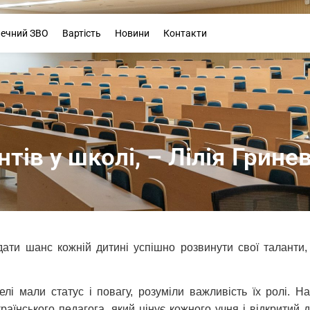
Буклет
печний ЗВО
Вартість
Новини
Контакти
тів у школі, – Лілія Грине
 дати шанс кожній дитині успішно розвинути свої таланти
елі мали статус і повагу, розуміли важливість їх ролі. 
країнського педагога, який цінує кожного учня і відкрит