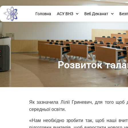
Головна
АСУ ВНЗ
Веб Деканат
Без
Розвиток талан
Як зазначила Лілії Гриневич, для того щоб
середньої освіти.
«Нам необхідно зробити так, щоб наші вчит
підготовки вчителів, щоб виростити нового у