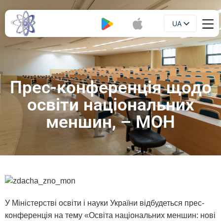
UA
Буклет
EN
Прес-конференція щодо
освіти національних
меншин, – МОН
У Міністерстві освіти і науки України відбудеться прес-
конференція на тему «Освіта національних меншин: нові