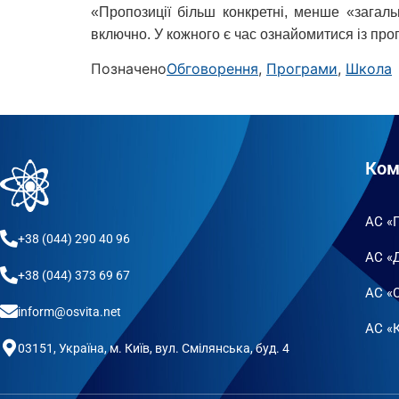
«Пропозиції більш конкретні, менше «загал
включно. У кожного є час ознайомитися із проп
Позначено
Обговорення
,
Програми
,
Школа
Ком
АС «
+38 (044) 290 40 96
АС «
+38 (044) 373 69 67
АС «
inform@osvita.net
АС «К
03151, Україна, м. Київ, вул. Смілянська, буд. 4