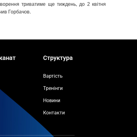
оворення триватиме ще тиждень, до 2 квітня
ачив Горбачов.
канат
Структура
Вартість
Тренінги
Новини
Контакти