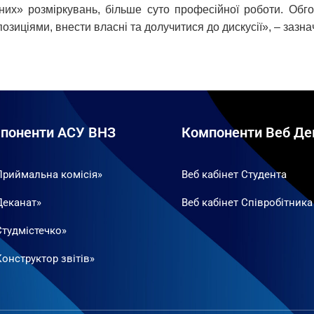
ьних» розміркувань, більше суто професійної роботи. Обг
озиціями, внести власні та долучитися до дискусії», – зазн
поненти АСУ ВНЗ
Компоненти Веб Де
Приймальна комісія»
Веб кабінет Студента
Деканат»
Веб кабінет Співробітника
Студмістечко»
онструктор звітів»