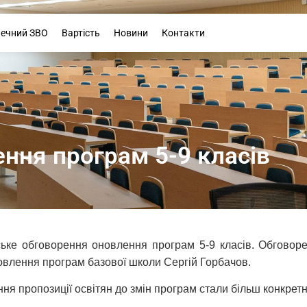
Буклет
печний ЗВО
Вартість
Новини
Контакти
ння програм 5-9 класів
ке обговорення оновлення програм 5-9 класів. Обговоре
овлення програм базової школи Сергій Горбачов.
ення пропозиції освітян до змін програм стали більш конкрет