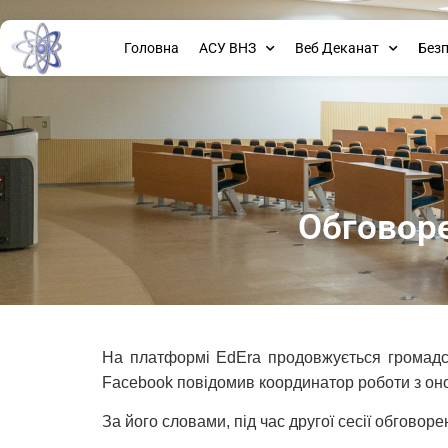
Головна
АСУ ВНЗ
Веб Деканат
Без
Обговоре
На платформі EdEra продовжується громадсь
Facebook повідомив координатор роботи з он
За його словами, під час другої сесії обговор