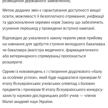
розміщення державного замовлення).
Метою доданих змін є гарантування доступності вищої
освіти, можливості її безоплатного отримання, уніфікації
та удосконалення окремих норм Закону, що забезпечить
усунення перешкод у проведенні вступної кампанії.
Відповідно до ухваленого закону перелік умов прийому
на навчання для здобуття ступеня молодшого бакалавра
чи бакалавра (магістра медичного, фармацевтичного
або ветеринарного спрямувань) пропонується
розширити.
Одним із нововведень є і створення додаткового «балу
за особливі успіхи», який буде надаватися призерам IV
етапу Всеукраїнських учнівських олімпіад з базових
предметів і призерам III етапу Всеукраїнського конкурсу-
захисту науково-дослідницьких робіт учнів — членів
Малої академії наук України.