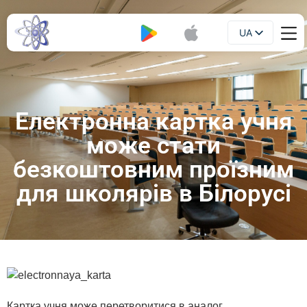
UA
Буклет
EN
Електронна картка учня
може стати
безкоштовним проїзним
для школярів в Білорусі
Картка учня може перетворитися в аналог