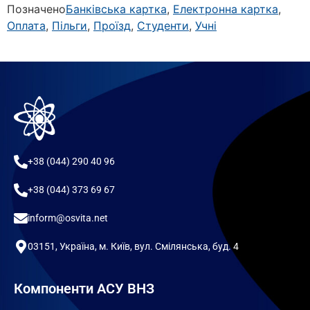
Позначено
Банківська картка
,
Електронна картка
,
Оплата
,
Пільги
,
Проїзд
,
Студенти
,
Учні
+38 (044) 290 40 96
+38 (044) 373 69 67
inform@osvita.net
03151, Україна, м. Київ, вул. Смілянська, буд. 4
Компоненти АСУ ВНЗ