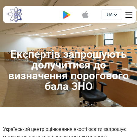
UA
Буклет
EN
Експертів запрошують
долучитися до
визначення порогового
бала ЗНО
Український центр оцінювання якості освіти запрошує
громадські організації долучитися до процесу