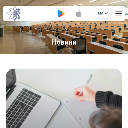
UA
Буклет
EN
Новини