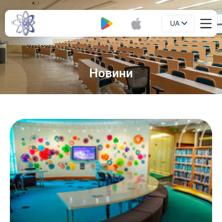
UA
Буклет
EN
Новини