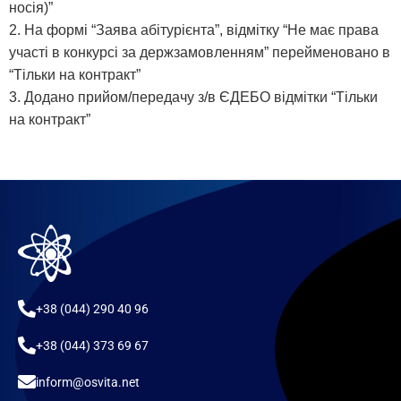
носія)”
2. На формі “Заява абітурієнта”, відмітку “Не має права
участі в конкурсі за держзамовленням” перейменовано в
“Тільки на контракт”
3. Додано прийом/передачу з/в ЄДЕБО відмітки “Тільки
на контракт”
+38 (044) 290 40 96
+38 (044) 373 69 67
inform@osvita.net