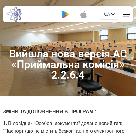
UA
Буклет
EN
Вийшла нова версія АС
«Приймальна комісія»
2.2.6.4
ЗМІНИ ТА ДОПОВНЕННЯ В ПРОГРАМІ:
1. В довідник “Особові документи” додано новий тип:
“Паспорт (що не містить безконтактного електронного