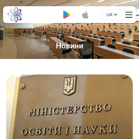
UA
Буклет
EN
Новини