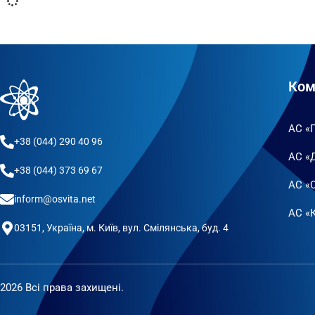
Ком
АС «
+38 (044) 290 40 96
АС «
+38 (044) 373 69 67
АС «
inform@osvita.net
АС «К
03151, Україна, м. Київ, вул. Смілянська, буд. 4
2026 Всі права захищені.