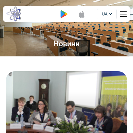
UA
Буклет
EN
Новини