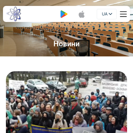
UA
Буклет
EN
Новини