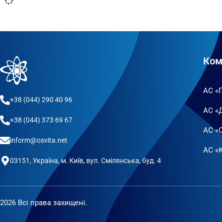
Ком
АС «
+38 (044) 290 40 96
АС «
+38 (044) 373 69 67
АС «
inform@osvita.net
АС «К
03151, Україна, м. Київ, вул. Смілянська, буд. 4
2026 Всі права захищені.