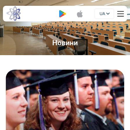
UA
Буклет
EN
Новини