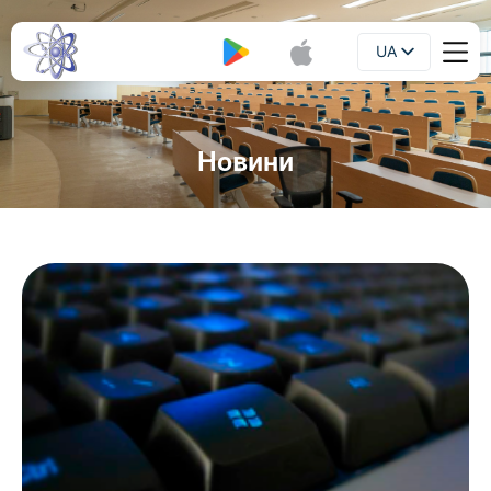
UA
Буклет
EN
Новини