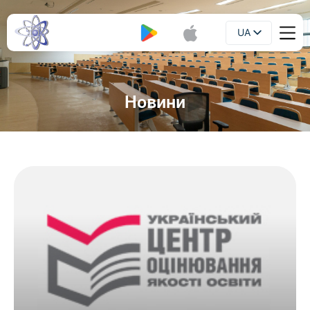
UA
Буклет
EN
Новини