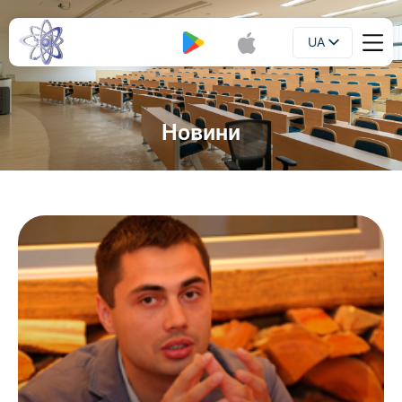
UA
Буклет
EN
Новини