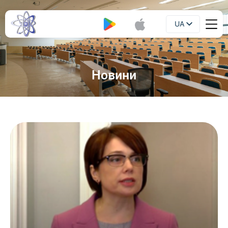
UA
Буклет
EN
Новини