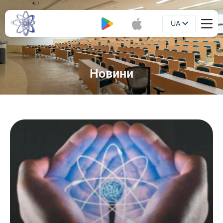
UA
Буклет
EN
Новини