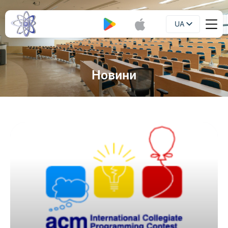
UA
Буклет
EN
Новини