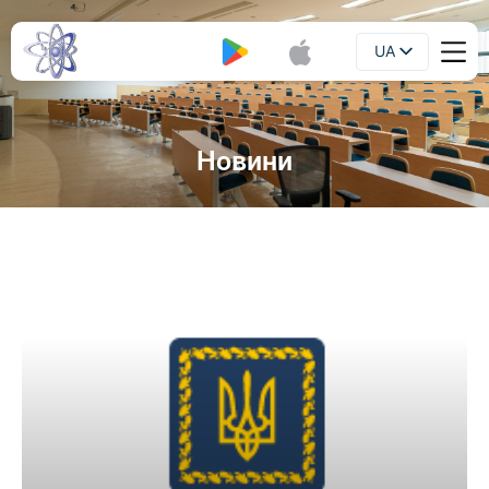
UA
Буклет
EN
Новини