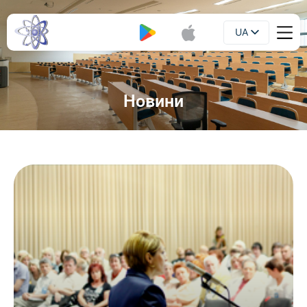
UA
Буклет
EN
Новини