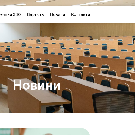
Буклет
печний ЗВО
Вартість
Новини
Контакти
Новини