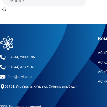
22.08.2016
Ком
АС «
+38 (044) 290 40 96
АС «
+38 (044) 373 69 67
АС «
inform@osvita.net
АС «К
03151, Україна, м. Київ, вул. Смілянська, буд. 4
2026 Всі права захищені.