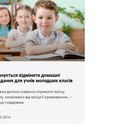
анується відмінити домашні
вдання для учнів молодших класів
жна дитина повинна отримати якісну
іту, незалежно від місця її проживання», –
 це повідомив
03.2016