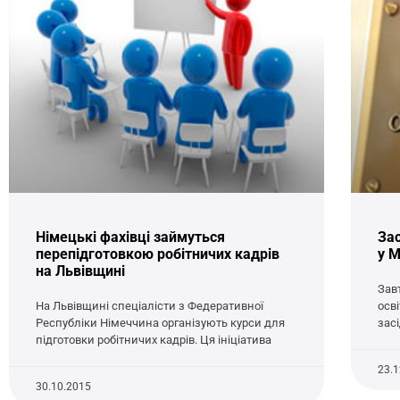
Німецькі фахівці займуться
Зас
перепідготовкою робітничих кадрів
у 
на Львівщині
Завт
На Львівщині спеціалісти з Федеративної
осв
Республіки Німеччина організують курси для
зас
підготовки робітничих кадрів. Ця ініціатива
23.
30.10.2015