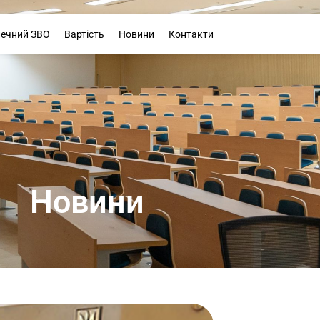
Буклет
печний ЗВО
Вартість
Новини
Контакти
Новини