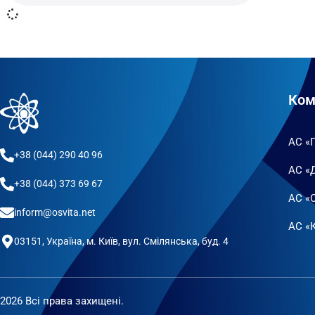
Ком
АС «
+38 (044) 290 40 96
АС «
+38 (044) 373 69 67
АС «
inform@osvita.net
АС «К
03151, Україна, м. Київ, вул. Смілянська, буд. 4
2026 Всі права захищені.