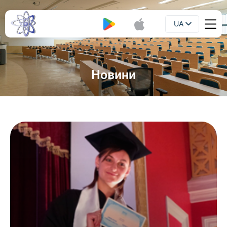
UA
Буклет
EN
Новини