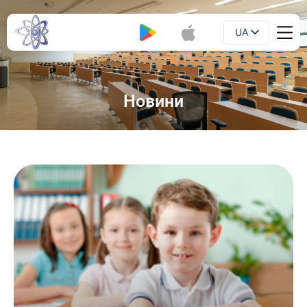
UA
Буклет
EN
Новини