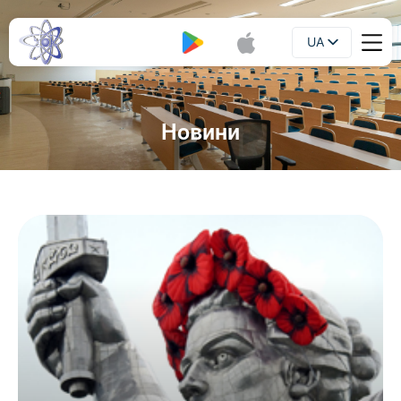
UA
Буклет
EN
Новини