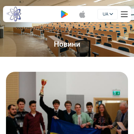
UA
Буклет
EN
Новини