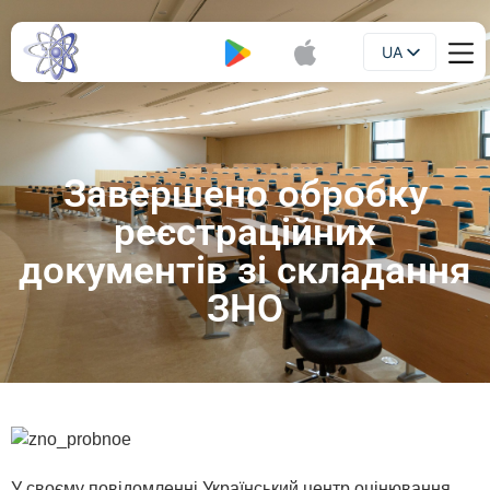
UA
Буклет
EN
Завершено обробку
реєстраційних
документів зі складання
ЗНО
У своєму повідомленні Український центр оцінювання