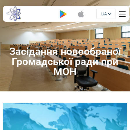
UA
Буклет
EN
Засідання новообраної
Громадської ради при
МОН