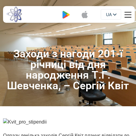
UA
Буклет
EN
Заходи з нагоди 201-ї
річниці від дня
народження Т.Г.
Шевченка, – Сергій Квіт
Одразу декілька заходів Сергій Квіт планує відвідати до