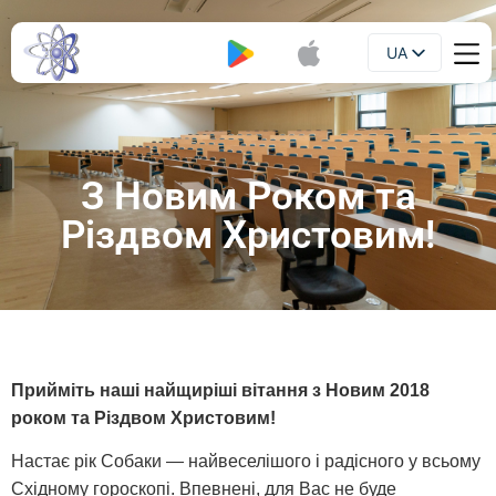
UA
Буклет
EN
З Новим Роком та
Різдвом Христовим!
Прийміть наші найщиріші вітання з Новим 2018
роком та Різдвом Христовим!
Настає рік Собаки — найвеселішого і радісного у всьому
Східному гороскопі. Впевнені, для Вас не буде