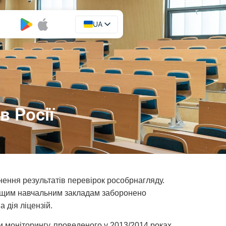
UA
EN
 Росії
нення результатів перевірок рособрнагляду.
6 вищим навчальним закладам заборонено
а дія ліцензій.
 моніторингу, проведеного у 2013/2014 роках.