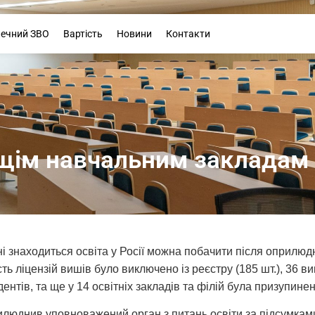
Буклет
печний ЗВО
Вартість
Новини
Контакти
щім навчальним закладам в
ні знаходиться освіта у Росії можна побачити після оприлюд
ість ліцензій вишів було виключено із реєстру (185 шт.), 3
ентів, та ще у 14 освітніх закладів та філій була призупинен
рилюднив уповноважений орган з питань освіти за підсумками