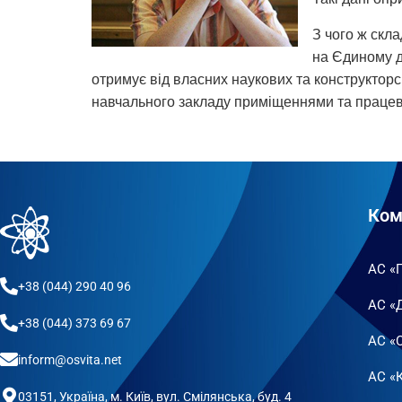
З чого ж скла
на Єдиному д
отримує від власних наукових та конструкторсь
навчального закладу приміщеннями та працев
Ком
АС «
+38 (044) 290 40 96
АС «
+38 (044) 373 69 67
АС «
inform@osvita.net
АС «К
03151, Україна, м. Київ, вул. Смілянська, буд. 4