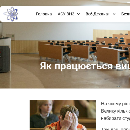
Головна
АСУ ВНЗ
Веб Деканат
Без
Як працюється ви
На якому рів
Велику кільк
набирати студ
Такі дані оп