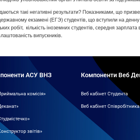
даються такі негативні результати? Показниками, що призвел
ержавному екзамені (ЕГЭ) студентів, що вступили на денну 
ких робіт, кількість іноземних студентів, середня зарплата
лаштованість випускників.
поненти АСУ ВНЗ
Компоненти Веб Де
Приймальна комісія»
Веб кабінет Студента
Деканат»
Веб кабінет Співробітника
Студмістечко»
онструктор звітів»