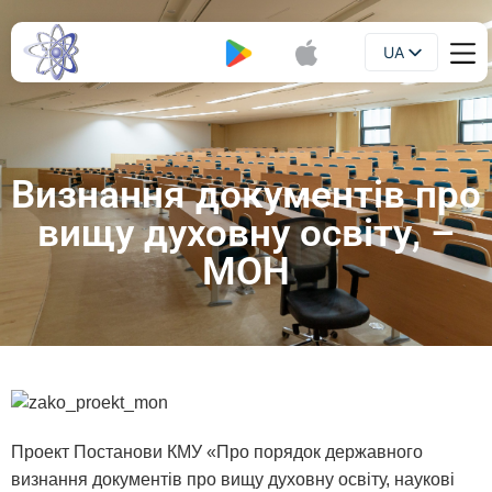
UA
Буклет
EN
Визнання документів про
вищу духовну освіту, –
МОН
Проект Постанови КМУ «Про порядок державного
визнання документів про вищу духовну освіту, наукові