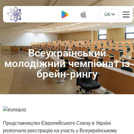
UA
Буклет
EN
Всеукраїнський
молодіжний чемпіонат із
брейн-рингу
Представництво Європейського Союзу в Україні
розпочало реєстрацію на участь у Всеукраїнському