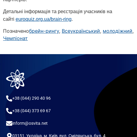
Детальні інформація та реєстрація учасників на
сайті
euroquiz.org.ua/brain-ring
.
Позначено
брейн-рингу
,
Всеукраїнський
,
молодіжний
,
Чемпіонат
+38 (044) 290 40 96
+38 (044) 373 69 67
inform@osvita.net
03151, Україна, м. Київ, вул. Смілянська, буд. 4