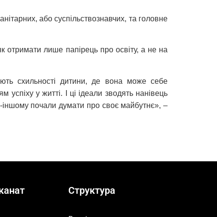
анітарних, або суспільствознавчих, та головне
як отримати лише папірець про освіту, а не на
ають схильності дитини, де вона може себе
м успіху у житті. І ці ідеали зводять нанівець
по-іншому почали думати про своє майбутнє», –
канат
Структура