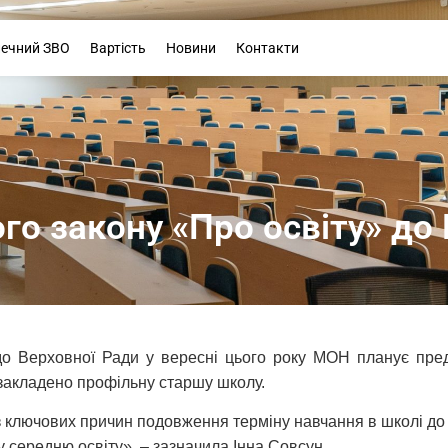
Буклет
печний ЗВО
Вартість
Новини
Контакти
го закону «Про освіту» до
до Верховної Ради у вересні цього року МОН планує пред
 закладено профільну старшу школу.
з ключових причин подовження терміну навчання в школі до 1
у середню освіту», – зазначила Інна Совсун.