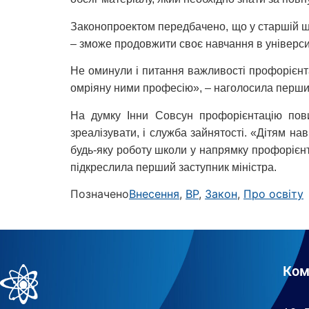
Законопроектом передбачено, що у старшій шко
– зможе продовжити своє навчання в університ
Не оминули і питання важливості профорієнтац
омріяну ними професію», – наголосила перший
На думку Інни Совсун профорієнтацію пови
зреалізувати, і служба зайнятості. «Дітям нав
будь-яку роботу школи у напрямку профорієнта
підкреслила перший заступник міністра.
Позначено
Внесення
,
ВР
,
Закон
,
Про освіту
Ком