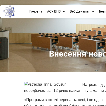
Головна
АСУ ВНЗ
Веб Деканат
Без
Внесення ново
На розгляд 
передбачається 12-річне навчання у школі та
«Програми в школі перевантажені, і це одна і
обсяг матеріалу, який необхідно знати за повн