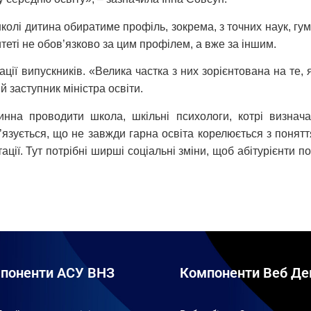
лі дитина обиратиме профіль, зокрема, з точних наук, гум
еті не обов’язково за цим профілем, а вже за іншим.
ії випускників. «Велика частка з них зорієнтована на те, 
 заступник міністра освіти.
нна проводити школа, шкільні психологи, котрі визнач
’язується, що не завжди гарна освіта корелюється з поняття
ції. Тут потрібні ширші соціальні зміни, щоб абітурієнти 
поненти АСУ ВНЗ
Компоненти Веб Де