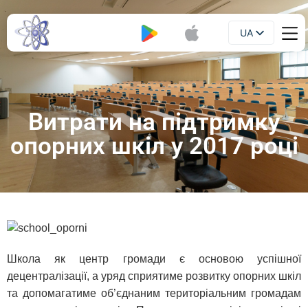
UA
Буклет
EN
Витрати на підтримку
опорних шкіл у 2017 році
Школа як центр громади є основою успішної
децентралізації, а уряд сприятиме розвитку опорних шкіл
та допомагатиме об’єднаним територіальним громадам