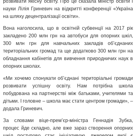
розвивати якісну освіту. Про це сказала міністр освіти і
науки Лілія Гриневич на відкритті конференції «Україна
на шляху децентралізації освіти».
Вона наголосила, що в освітній субвенції на 2017 рік
закладено 200 млн грн на автобуси для опорних шкіл,
300 млн грн для навчальних закладів об’єднаних
територіальних громад та ще додатково 300 млн грн на
обладнання кабінетів для вивчення природничих наук в
опорних школах.
«Ми хочемо спонукати об’єднані територіальні громади
розвивати успішну освіту. Нам потрібна школа
побудована на партнерстві між батьками, учителями та
дітьми. І головне – школа має стати центром громади», –
додала Гриневич.
За словами віце-прем’єр-міністра Геннадія Зубка,
процес йде складно, але вже зараз створення опорних
шкіл поступово стає ініціативою, джерелом якої є