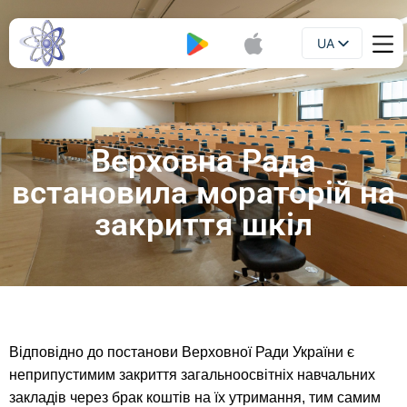
UA
Буклет
EN
Верховна Рада
встановила мораторій на
закриття шкіл
Відповідно до постанови Верховної Ради України є
неприпустимим закриття загальноосвітніх навчальних
закладів через брак коштів на їх утримання, тим самим