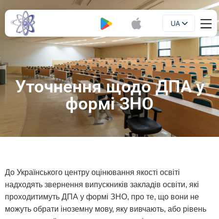
UA
Буклет
EN
Уточнення щодо ДПА у
формі ЗНО
До Українського центру оцінювання якості освіті
надходять звернення випускників закладів освіти, які
проходитимуть ДПА у формі ЗНО, про те, що вони не
можуть обрати іноземну мову, яку вивчають, або рівень