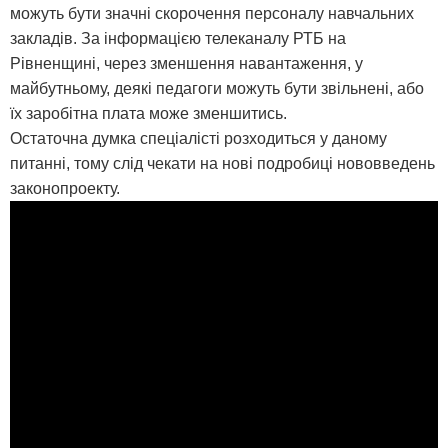
можуть бути значні скорочення персоналу навчальних
закладів. За інформацією телеканалу РТБ на
Рівненщині, через зменшення навантаження, у
майбутньому, деякі педагоги можуть бути звільнені, або
їх заробітна плата може зменшитись.
Остаточна думка спеціалісті розходиться у даному
питанні, тому слід чекати на нові подробиці нововведень
законопроекту.