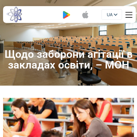
UA
Буклет
EN
Щодо заборони агітації в
закладах освіти, – МОН