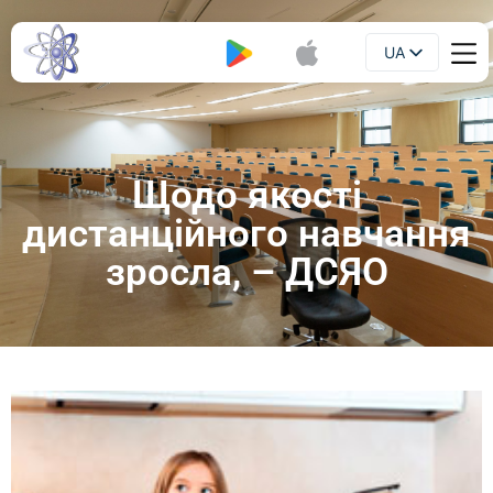
UA
Буклет
EN
Щодо якості
дистанційного навчання
зросла, – ДСЯО