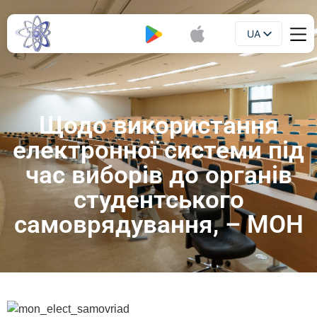
UA
Буклет
EN
Щодо використання
електронної системи під
час виборів до органів
студентського
самоврядування, – МОН