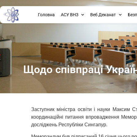
Головна
АСУ ВНЗ
Веб Деканат
Без
Щодо співпраці Україн
Заступник міністра освіти і науки Максим 
координаційні питання впровадження Меморан
досліджень Республіки Сингапур.
Меморандум був підписаний 16 січня цього ро