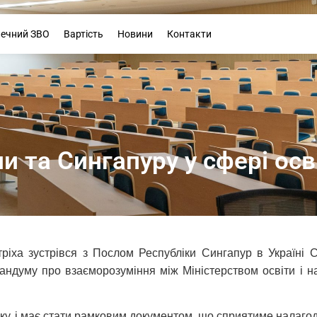
Буклет
печний ЗВО
Вартість
Новини
Контакти
и та Сингапуру у сфері осві
Стріха зустрівся з Послом Республіки Сингапур в Україні
думу про взаєморозуміння між Міністерством освіти і наук
ку, і має стати рамковим документом, що сприятиме налаго