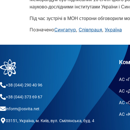
науково-дослідними інститутами України і Син
Під час зустрічі в МОН сторони обговорили мож
Позначено
Сингапур
,
Співпраця
,
Україна
Ком
АС «
+38 (044) 290 40 96
АС «
+38 (044) 373 69 67
АС «
inform@osvita.net
АС «К
03151, Україна, м. Київ, вул. Смілянська, буд. 4