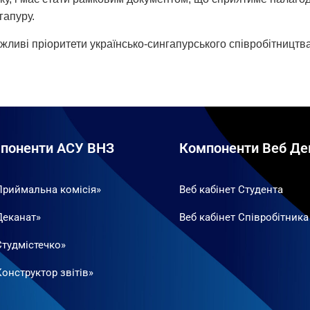
гапуру.
ливі пріоритети українсько-сингапурського співробітництва в
поненти АСУ ВНЗ
Компоненти Веб Де
Приймальна комісія»
Веб кабінет Студента
Деканат»
Веб кабінет Співробітника
Студмістечко»
онструктор звітів»