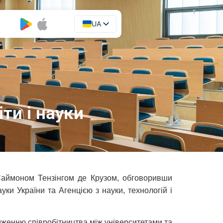
UA
EN
ти і науки
 Саймоном Тензінгом де Крузом, обговоривши
и України та Агенцією з науки, технологій і
дженню співробітництва між університетами та