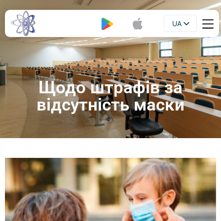
UA
Буклет
EN
Щодо штрафів за
відсутність маски