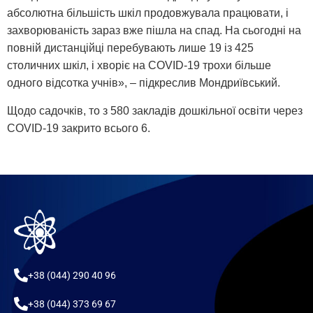
абсолютна більшість шкіл продовжувала працювати, і
захворюваність зараз вже пішла на спад. На сьогодні на
повній дистанційці перебувають лише 19 із 425
столичних шкіл, і хворіє на COVID-19 трохи більше
одного відсотка учнів», – підкреслив Мондриївський.
Щодо садочків, то з 580 закладів дошкільної освіти через
COVID-19 закрито всього 6.
+38 (044) 290 40 96
+38 (044) 373 69 67