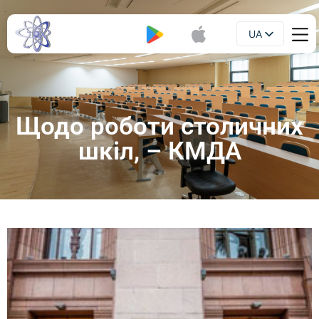
UA
Буклет
EN
Щодо роботи столичних
шкіл, – КМДА