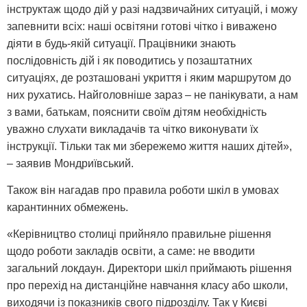
інструктаж щодо дій у разі надзвичайних ситуацій, і можу
запевнити всіх: наші освітяни готові чітко і виважено
діяти в будь-якій ситуації. Працівники знають
послідовність дій і як поводитись у позаштатних
ситуаціях, де розташовані укриття і яким маршрутом до
них рухатись. Найголовніше зараз – не панікувати, а нам
з вами, батькам, пояснити своїм дітям необхідність
уважно слухати викладачів та чітко виконувати їх
інструкції. Тільки так ми збережемо життя наших дітей»,
– заявив Мондриївський.
Також він нагадав про правила роботи шкіл в умовах
карантинних обмежень.
«Керівництво столиці прийняло правильне рішення
щодо роботи закладів освіти, а саме: не вводити
загальний локдаун. Директори шкіл приймають рішення
про перехід на дистанційне навчання класу або школи,
виходячи із показників свого підрозділу. Так у Києві