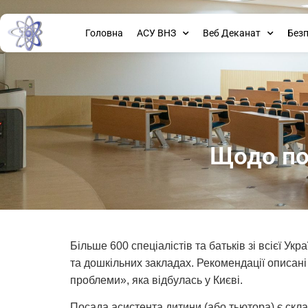
Головна
АСУ ВНЗ
Веб Деканат
Без
Щодо по
Більше 600 спеціалістів та батьків зі всієї 
та дошкільних закладах. Рекомендації описан
проблеми», яка відбулась у Києві.
Посада асистента дитини (або тьютора) є скл