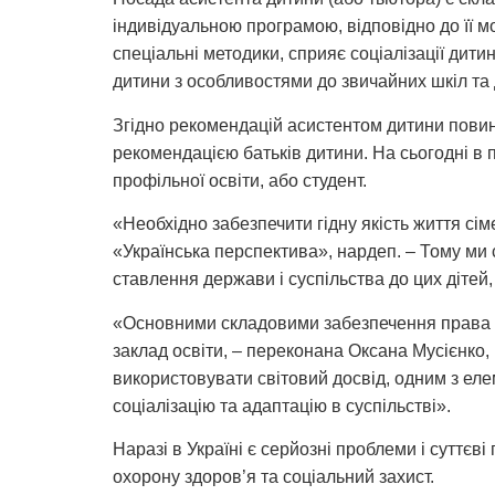
індивідуальною програмою, відповідно до її м
спеціальні методики, сприяє соціалізації дити
дитини з особливостями до звичайних шкіл та 
Згідно рекомендацій асистентом дитини повин
рекомендацією батьків дитини. На сьогодні в 
профільної освіти, або студент.
«Необхідно забезпечити гідну якість життя сі
«Українська перспектива», нардеп. – Тому ми 
ставлення держави і суспільства до цих дітей
«Основними складовими забезпечення права н
заклад освіти, – переконана Оксана Мусієнко
використовувати світовий досвід, одним з еле
соціалізацію та адаптацію в суспільстві».
Наразі в Україні є серйозні проблеми і суттєв
охорону здоров’я та соціальний захист.