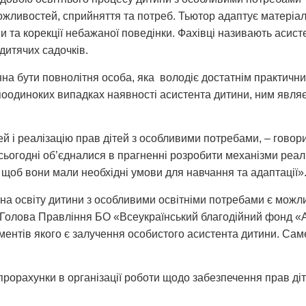
ожливостей, сприйняття та потреб. Тьютор адаптує матеріал
ни та корекції небажаної поведінки. Фахівці називають асист
дитячих садочків.
на бути повнолітня особа, яка володіє достатнім практични
поодиноких випадках наявності асистента дитини, ним являєть
мей і реалізацію прав дітей з особливими потребами, – гово
сьогодні об’єдналися в прагненні розробити механізми реаліз
, щоб вони мали необхідні умови для навчання та адаптації»
а освіту дитини з особливими освітніми потребами є можли
, Голова Правління БО «Всеукраїнський благодійний фонд «
ментів якого є залучення особистого асистента дитини. Сам
і прорахунки в організації роботи щодо забезпечення прав д