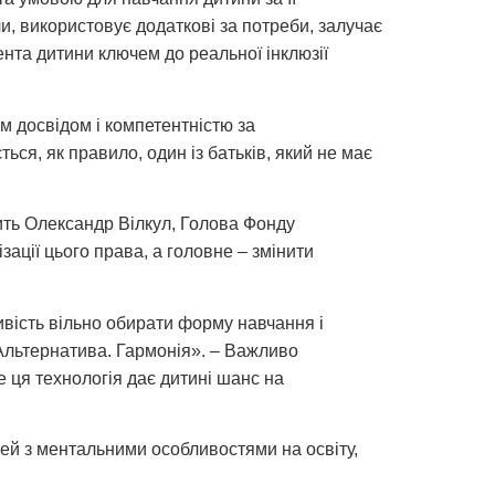
и, використовує додаткові за потреби, залучає
ента дитини ключем до реальної інклюзії
м досвідом і компетентністю за
ся, як правило, один із батьків, який не має
рить Олександр Вілкул, Голова Фонду
ації цього права, а головне – змінити
.
вість вільно обирати форму навчання і
Альтернатива. Гармонія». – Важливо
е ця технологія дає дитині шанс на
ітей з ментальними особливостями на освіту,