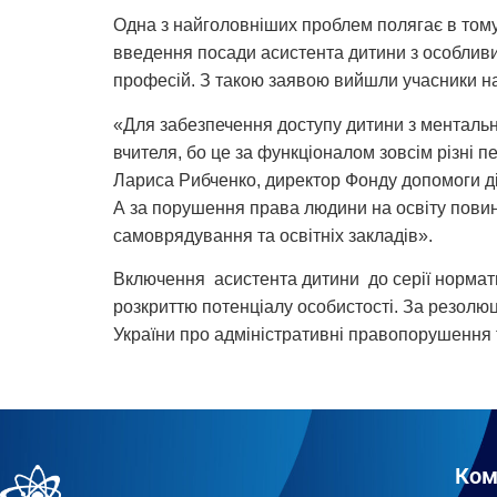
Одна з найголовніших проблем полягає в тому
введення посади асистента дитини з особливим
професій. З такою заявою вийшли учасники на
«Для забезпечення доступу дитини з ментальн
вчителя, бо це за функціоналом зовсім різні п
Лариса Рибченко, директор Фонду допомоги ді
А за порушення права людини на освіту повин
самоврядування та освітніх закладів».
Включення асистента дитини до серії нормати
розкриттю потенціалу особистості. За резолю
України про адміністративні правопорушення 
Ком