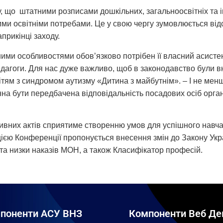
, що штатними розписами дошкільних, загальноосвітніх та 
и освітніми потребами. Це у свою чергу зумовлюється відсу
прикінці заходу.
ими особливостями обов’язково потрібен її власний асистен
едагоги. Для нас дуже важливо, щоб в законодавство були вн
тям з синдромом аутизму «Дитина з майбутнім». – І не мен
на бути передбачена відповідальність посадових осіб орган
вних актів сприятиме створенню умов для успішного навчан
цією Конференції пропонується внесення змін до Закону Укр
та низки наказів МОН, а також Класифікатор професій.
поненти АСУ ВНЗ
Компоненти Веб Де