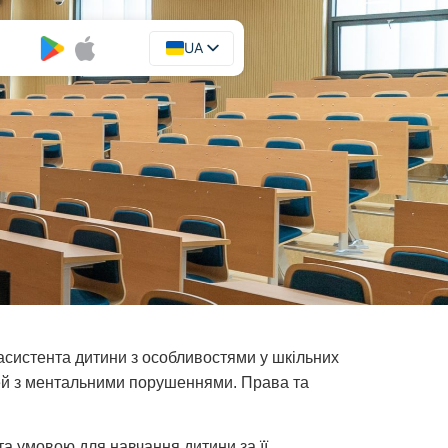
UA
EN
 асистента дитини з особливостями у шкільних
ітей з ментальними порушеннями. Права та
а умовою для навчання дитини за її