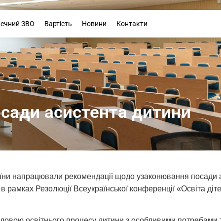
Буклет
печний ЗВО
Вартість
Новини
Контакти
сади асистента дитини
України напрацювали рекомендації щодо узаконювання посади
і в рамках Резолюції Всеукраїнської конференції «Освіта д
адовою освітнього процесу дитини з особливими потребами т