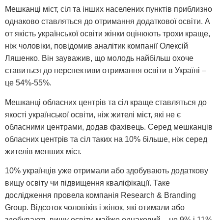
Мешканці міст, сіл та інших населених пунктів приблизно
однаково ставляться до отримання додаткової освіти. А
от якість української освіти жінки оцінюють трохи краще,
ніж чоловіки, повідомив аналітик компанії Олексій
Ляшенко. Він зауважив, що молодь найбільш охоче
ставиться до перспективи отримання освіти в Україні –
це 54%-55%.
Мешканці обласних центрів та сіл краще ставляться до
якості української освіти, ніж жителі міст, які не є
обласними центрами, додав фахівець. Серед мешканців
обласних центрів та сіл таких на 10% більше, ніж серед
жителів менших міст.
10% українців уже отримали або здобувають додаткову
вищу освіту чи підвищення кваліфікації. Таке
дослідження провела компанія Research & Branding
Group. Відсоток чоловіків і жінок, які отимали або
здобувають вищу освіту, майже однаковий – це 9% і 11%